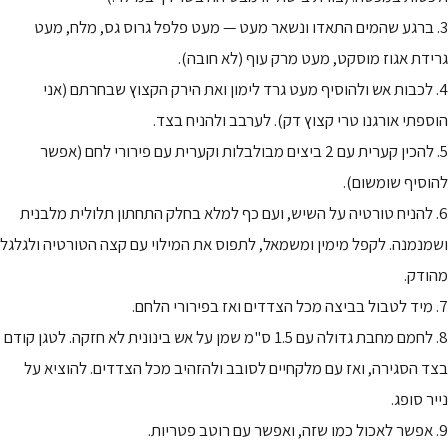
3. ברגע שהמים התאדו ונשאר מעט — מעט פלפל גרוס גס, מלח, מעט
גרידת אגוז מוסקט, מעט מרק עוף (לא חובה).
4. לכבות אש ולהוסיף מעט גרד לימון ואת הירק הקצוץ שבחרתם (אני
הוספתי אורגנו טרי קצוץ דק). לערבב ולהניח בצד.
5. להכין קערית עם 2 ביצים מבולבלות וקערית עם פירורי לחם (אפשר
להוסיף שומשום).
6. להניח טורטיה על השיש, ועם כף למלא בחלק התחתון תלולית מלבנית
ושמנמנה. לקפל מימין ומשמאל, לתפוס את המילוי עם קצה הטורטיה ולגלגל
מהודק.
7. מיד לטבול בביצה מכל הצדדים ואז בפירורי הלחם.
8. לחמם מחבת גדולה עם 1.5 ס"מ שמן על אש בינונית לא חזקה. לטגן קודם
בצד הסגירה, ואז עם מלקחיים לסובב ולהזהיב מכל הצדדים. להוציא על
נייר סופג.
9. אפשר לאכול כמו שזה, ואפשר עם רוטב פטריות.