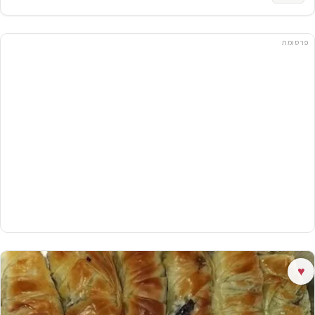
פרסומת
♥