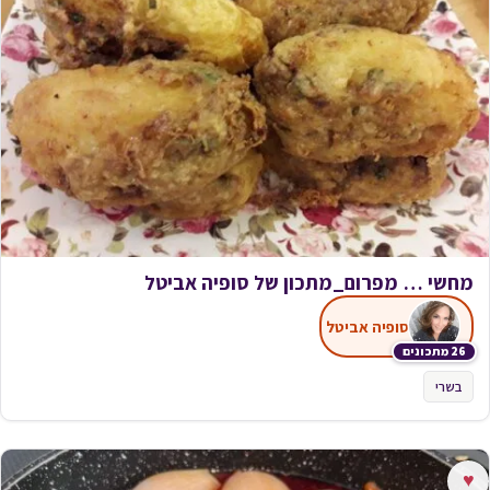
מחשי … מפרום_מתכון של סופיה אביטל
סופיה אביטל
26 מתכונים
בשרי
♥