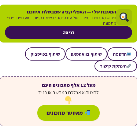
המטבח שלי — האפליקציה שמבשלת איתכם
חיפוש מתכונים · מצב בישול עם טיימר · רשימת קניות · מועדפים · ייבוא
מתמונה
כניסה
שיתוף בוואטסאפ
שיתוף בפייסבוק
הדפסה
העתקת קישור
מעל 12 אלף מתכונים חינם
לחצו והוא אצלכם במחשב או בנייד
מאסטר מתכונים