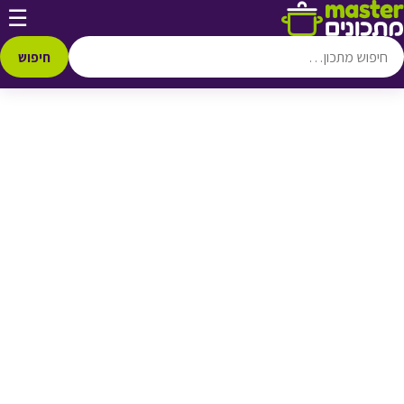
דלג לתוכן
☰
♥ הוספה
למועדפים
חיפוש