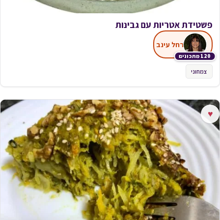
פשטידת אטריות עם גבינות
רחל עינב
120 מתכונים
צמחוני
♥