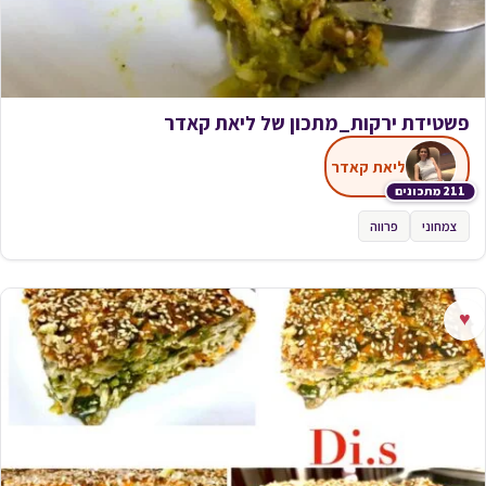
פשטידת ירקות_מתכון של ליאת קאדר
ליאת קאדר
211 מתכונים
צמחוני
פרווה
♥