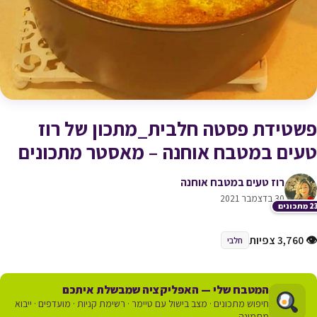
פשטידת פסטה חלבית_מתכון של רוז
טעים במטבח אוחנה – מאסטר מתכונים
רוז טעים במטבח אוחנה
30 בדצמבר 2021
תכונים
👁 3,760 צפיות
חלבי
המטבח שלי — האפליקציה שמבשלת איתכם
חיפוש מתכונים · מצב בישול עם טיימר · רשימת קניות · מועדפים · ייבוא
מתמונה