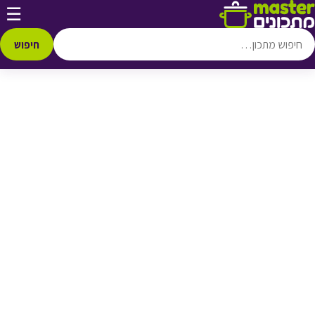
דלג לתוכן
☰
♥ הוספה
למועדפים
חיפוש