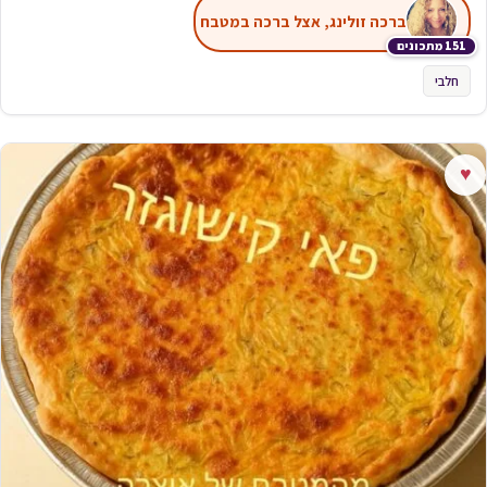
ברכה זולינג, אצל ברכה במטבח
151 מתכונים
חלבי
♥