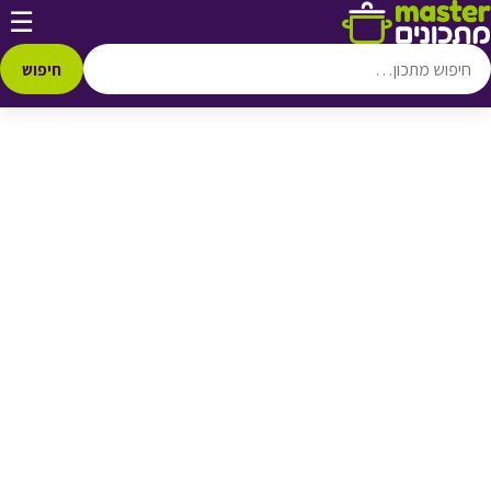
דלג לתוכן
☰
♥ הוספה
למועדפים
חיפוש