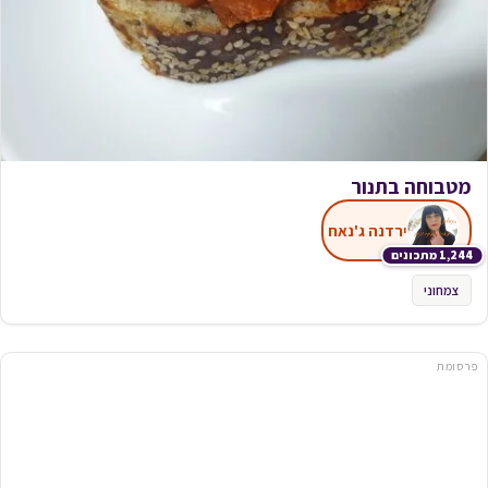
מטבוחה בתנור
ירדנה ג'נאח
1,244 מתכונים
צמחוני
פרסומת