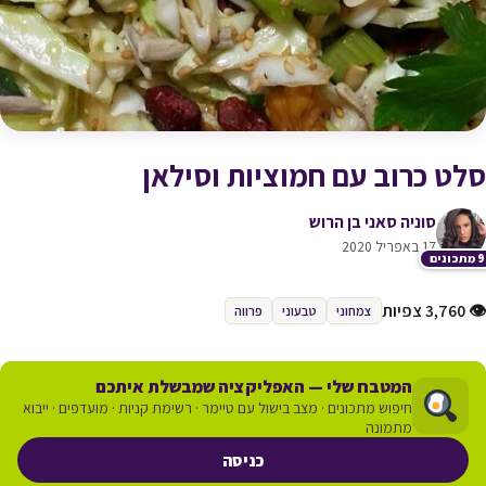
סלט כרוב עם חמוציות וסילאן
סוניה סאני בן הרוש
17 באפריל 2020
כונים
👁 3,760 צפיות
צמחוני
טבעוני
פרווה
המטבח שלי — האפליקציה שמבשלת איתכם
חיפוש מתכונים · מצב בישול עם טיימר · רשימת קניות · מועדפים · ייבוא
מתמונה
כניסה