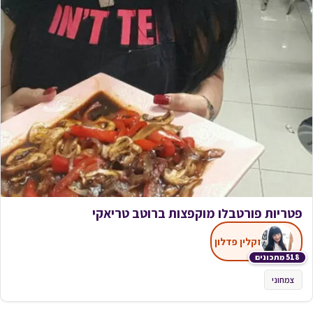
פטריות פורטבלו מוקפצות ברוטב טריאקי
זקלין פדלון
518 מתכונים
צמחוני