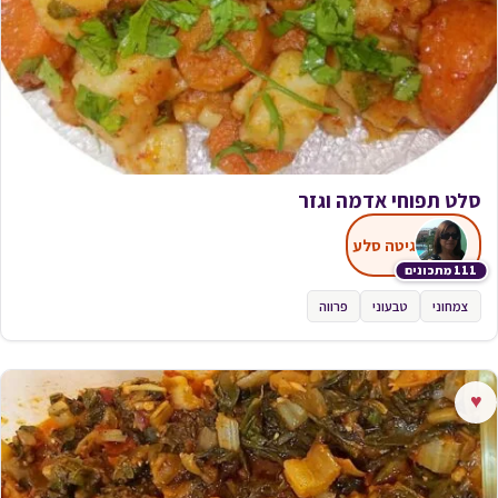
סלט תפוחי אדמה וגזר
גיטה סלע
111 מתכונים
צמחוני
טבעוני
פרווה
♥