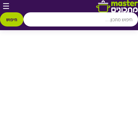
דלג לתוכן
☰
♥ הוספה
למועדפים
חיפוש