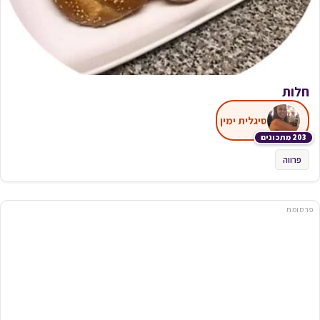
חלות
סיגלית ימין
203 מתכונים
פרווה
פרסומת