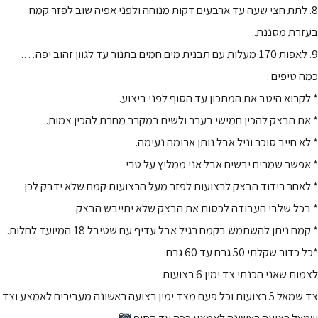
8. לתת חצי שעה עד ארבעים דקות מנוחה ולפני אפיה שוב לפזר קמח
בעזרת מסננת.
9. לאפות 170 מעלות עם תבנית מים חמים בתנור עד לגוון זהוב יפה….
כמה טיפים :
* לקרוא היטב את המתכון עד הסוף לפני ביצוע.
* את הבצק להכין חמישי בערב ולשים במקרר מחרת להכין צמות.
* לא חייב סוכר וניל אבל נותן ארומה נעימה.
* אפשר שמרים יבשים אבל אני ממליץ על טרי
* לאחר רידוד הבצק לרצועות לפזר מעל הרצועות קמח שלא ידבק לכן
* בכל שלבי העבודה לכסות את הבצק שלא יתייבש הבצק
* קמח ניתן להשתמש בקמח רגיל אבל עדיף עם שטיבל 18 המיועד לחלות.
*כל כדור שקלתי 50 גרם עד 60 גרם.
לצמות שאני הכנתי צד ימין 6 רצועות
צד שמאל 5 רצועות וכל פעם מצד ימין רצועה ראשונה מעבירים לאמצע וצד