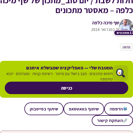
חלות לשבת / יום טוב_מתכון של שף מיכה
כלפה – מאסטר מתכונים
שף מיכה כלפה
26 בפברואר 2024
תכונים
פרווה
המטבח שלי — האפליקציה שמבשלת איתכם
חיפוש מתכונים · מצב בישול עם טיימר · רשימת קניות · מועדפים · ייבוא
מתמונה
כניסה
שיתוף בוואטסאפ
שיתוף בפייסבוק
הדפסה
העתקת קישור