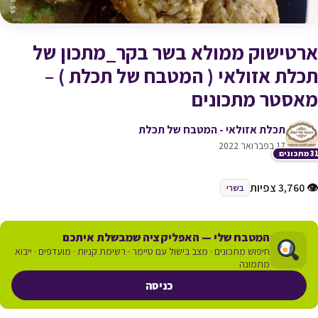
ארטישוק ממולא בשר בקר_מתכון של
תכלת אזולאי ( המטבח של תכלת ) –
מאסטר מתכונים
תכלת אזולאי - המטבח של תכלת
17 בפברואר 2022
תכונים
👁 3,760 צפיות
בשרי
המטבח שלי — האפליקציה שמבשלת איתכם
חיפוש מתכונים · מצב בישול עם טיימר · רשימת קניות · מועדפים · ייבוא
מתמונה
כניסה