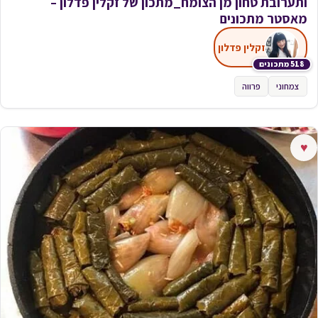
ותערובת טחון מן הצומח_מתכון של זקלין פדלון –
מאסטר מתכונים
זקלין פדלון
518 מתכונים
צמחוני
פרווה
♥