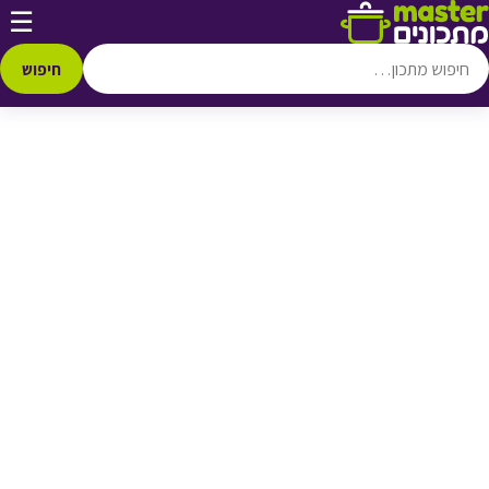
דלג לתוכן
☰
♥ הוספה
למועדפים
חיפוש