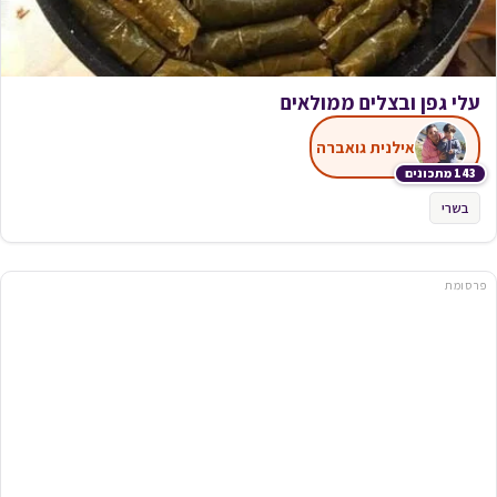
עלי גפן ובצלים ממולאים
אילנית גואברה
143 מתכונים
בשרי
פרסומת