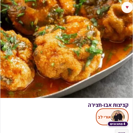
♥
קציצות אבו-חצירה
אורי לב
4 מתכונים