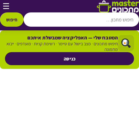
דלג לתוכן
☰
חיפוש
המטבח שלי — האפליקציה שמבשלת איתכם
חיפוש מתכונים · מצב בישול עם טיימר · רשימת קניות · מועדפים · ייבוא
מתמונה
כניסה