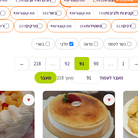
1,902
תת-קטגוריות
1,363
תת-קט
מתכון חדש
קציצות ולביבות
בשר
ת
730
תת-קטגוריות
▾
563
תת-קטגוריות
▾
דגים
פשטידות
מרקים
ריב
313
254
תת-קטגוריות
▾
237
כשר לפסח
פרווה
חלבי
בשרי
←
218
…
92
91
90
…
1
מעבר לעמוד
מתוך 218
מעבר
♥
♥