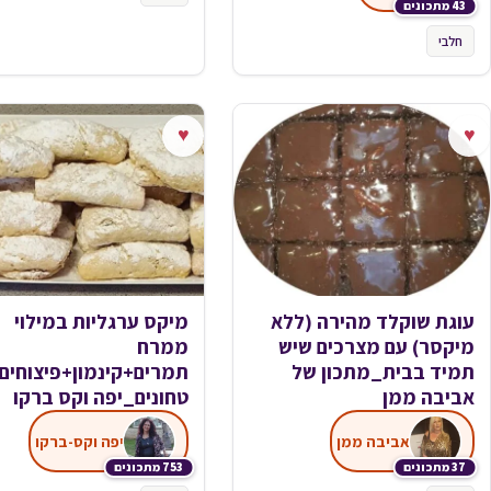
43 מתכונים
חלבי
♥
♥
עוגת שוקלד מהירה (ללא
מיקס ערגליות במילוי
מיקסר) עם מצרכים שיש
ממרח
תמיד בבית_מתכון של
תמרים+קינמון+פיצוחים
אביבה ממן
טחונים_יפה וקס ברקו
אביבה ממן
יפה וקס-ברקו
37 מתכונים
753 מתכונים