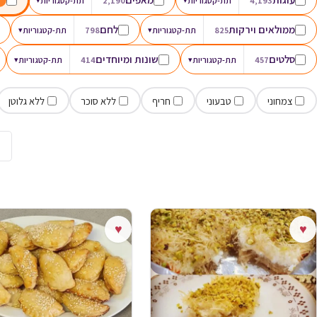
4,193
תת-קטגוריות
2,190
תת-קטגוריות
ממולאים וירקות
לחם
825
תת-קטגוריות
▾
798
תת-קטגוריות
▾
סלטים
שונות ומיוחדים
457
תת-קטגוריות
▾
414
תת-קטגוריות
▾
צמחוני
טבעוני
חריף
ללא סוכר
ללא גלוטן
→
♥
♥