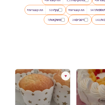
גוריות
1,109
תת-קטגוריות
וספות
עוף
547
תת-קטגוריות
▾
528
תת-קטגוריות
▾
ות
רטבים
משקאות
7
24
161
♥