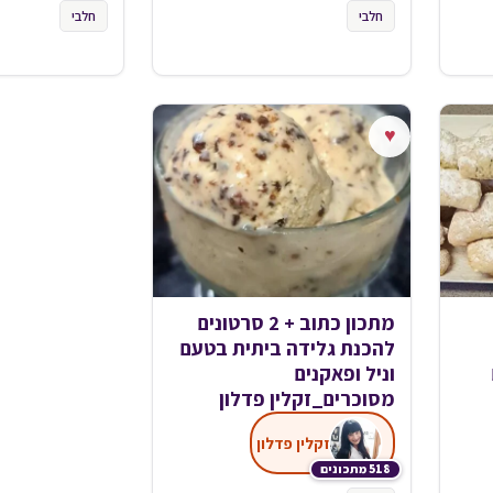
חלבי
חלבי
♥
מתכון כתוב + 2 סרטונים
להכנת גלידה ביתית בטעם
וניל ופאקנים
מסוכרים_זקלין פדלון
זקלין פדלון
518 מתכונים