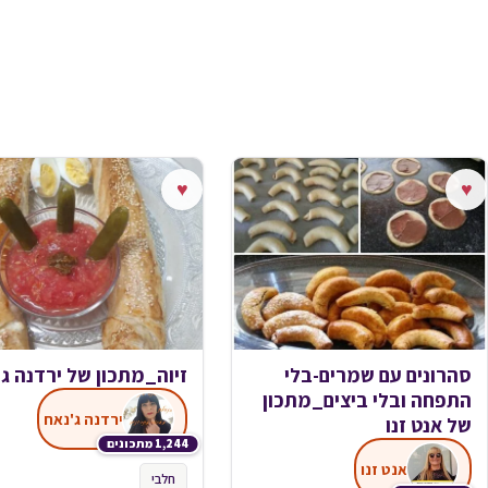
♥
♥
סהרונים עם שמרים-בלי
זיוה_מתכון של ירדנה ג
התפחה ובלי ביצים_מתכון
ירדנה ג'נאח
של אנט זנו
1,244 מתכונים
אנט זנו
חלבי