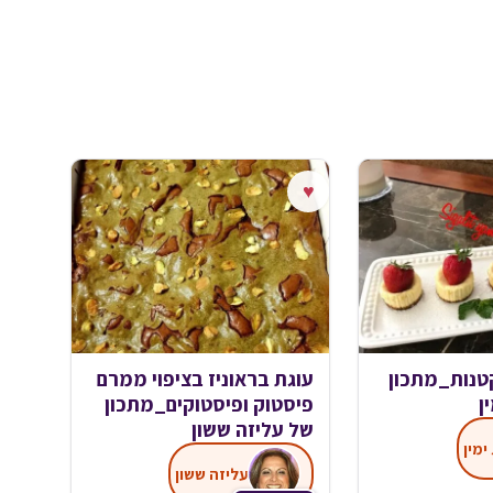
♥
קטנות_מתכון
עוגת בראוניז בציפוי ממרם
ן
פיסטוק ופיסטוקים_מתכון
של עליזה ששון
ימין
עליזה ששון