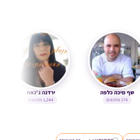
שף מיכה כלפה
ירדנה ג'נאח
174 מתכונים
1,244 מתכונים
מתוקים
▾
▾