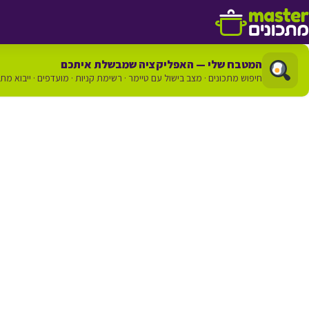
דלג לתוכן
המטבח שלי — האפליקציה שמבשלת איתכם
חיפוש מתכונים · מצב בישול עם טיימר · רשימת קניות · מועדפים · ייבוא מת