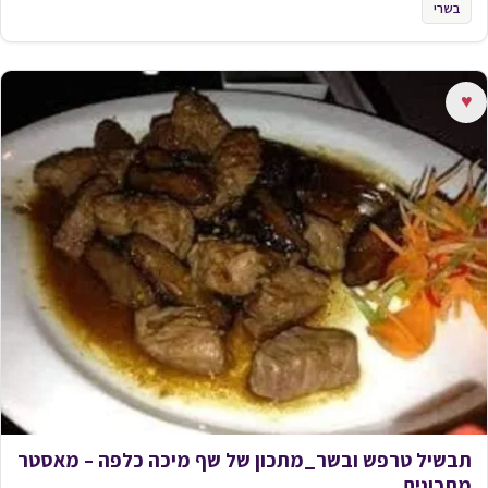
בשרי
♥
תבשיל טרפש ובשר_מתכון של שף מיכה כלפה – מאסטר
מתכונים