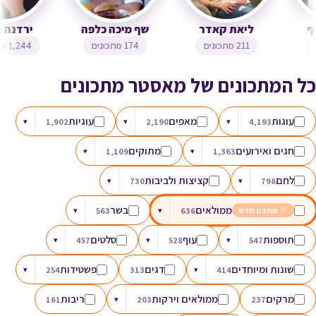
צופית בן יוסף
ליאת קאדר
שף מיכה כלפה
323 מתכונים
211 מתכונים
174 מתכונים
כל המתכונים של מאסטר מתכונים
עוגות
מאפים
עוגיות
▾
1,902
▾
2,190
▾
4,193
חגים ואירועים
מתוקים
▾
1,109
▾
1,363
לחם
קציצות ולביבות
▾
730
▾
798
ממולאים
בשר
▾
563
▾
636
מתכון חדש
תוספות
עוף
סלטים
▾
457
▾
528
▾
547
שונות ומיוחדים
דגים
פשטידות
▾
254
313
▾
414
מרקים
ממולאים וירקות
ריבות
161
▾
203
237