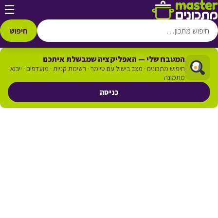
דלג לתוכן
☰
חיפוש
המטבח שלי — האפליקציה שמבשלת איתכם
חיפוש מתכונים · מצב בישול עם טיימר · רשימת קניות · מועדפים · ייבוא
מתמונה
כניסה