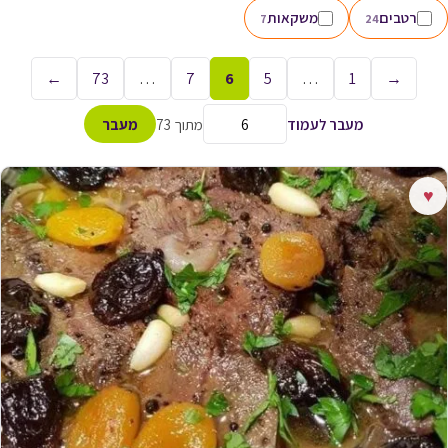
רטבים
משקאות
7
24
←
73
…
7
6
5
…
1
→
מעבר לעמוד
מתוך 73
מעבר
♥