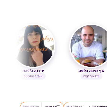
שף מיכה כלפה
ירדנה ג'נאח
174 מתכונים
1,244 מתכונים
תוקים
לחם
▾
▾