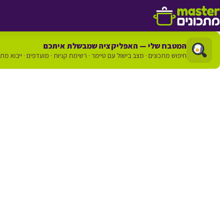
דלג לתוכן
המטבח שלי — האפליקציה שמבשלת איתכם
חיפוש מתכונים · מצב בישול עם טיימר · רשימת קניות · מועדפים · ייבוא מת