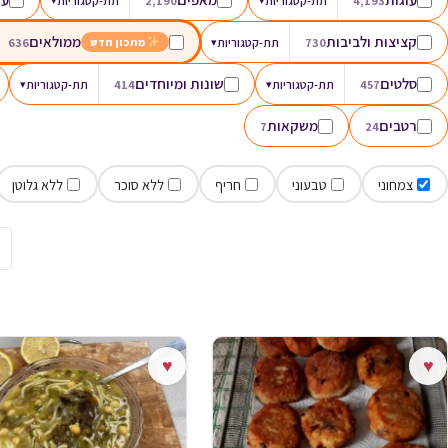
4,193
תת-קטגוריות
2,190
תת-קטגוריות
קציצות ולביבות
ממולאים
730
תת-קטגוריות
▾
636
מתכון חדש
סלטים
שונות ומיוחדים
457
תת-קטגוריות
▾
414
תת-קטגוריות
▾
רטבים
משקאות
7
24
צמחוני
טבעוני
חריף
ללא סוכר
ללא גלוטן
♥
♥