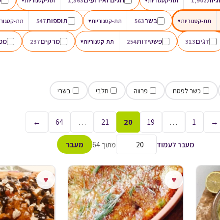
1,902
תת-קטגוריות
1,363
תת-קטגוריות
בשר
תוספות
תת-קטגוריות
▾
563
תת-קטגוריות
▾
547
תת-קטגורי
דגים
פשטידות
מרקים
ממו
313
254
תת-קטגוריות
▾
237
כשר לפסח
פרווה
חלבי
בשרי
←
64
…
21
20
19
…
1
→
מעבר לעמוד
מתוך 64
מעבר
♥
♥