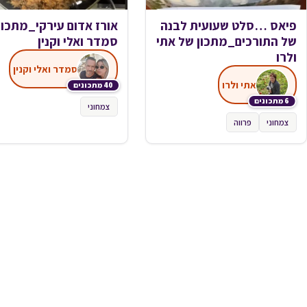
פיאס …סלט שעועית לבנה
אורז אדום עירקי_מתכון
של התורכים_מתכון של אתי
סמדר ואלי וקנין
ולרו
סמדר ואלי וקנין
אתי ולרו
40 מתכונים
6 מתכונים
צמחוני
צמחוני
פרווה