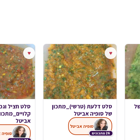
♥
♥
של
סלט דלעת (טרשי)_מתכון
סלט חציל וג
של סופיה אביטל
קלויים_מתכון
אביטל
סופיה אביטל
סופיה 
26 מתכונים