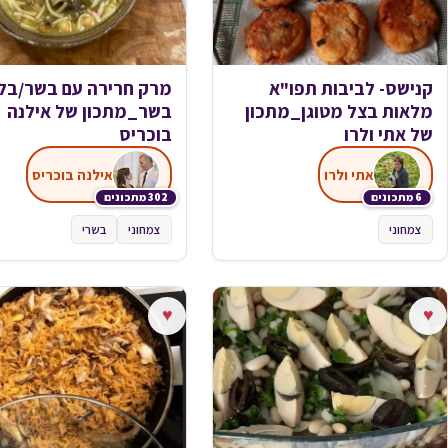
קנישס- לביבות תפו"א
מרק חרירה עם בשר/בלי
מלאות בצל מטוגן_מתכון
בשר_מתכון של אילנה
של אתי ולרו
בוכריס
אתי ולרו
אילנה בוכריס
6 מתכונים
302 מתכונים
צמחוני
צמחוני
בשרי
♥
♥